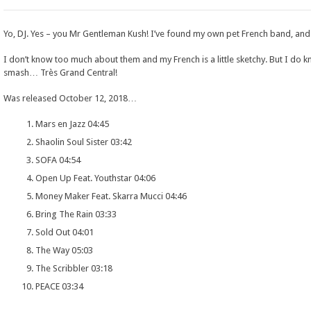
Yo, DJ. Yes – you Mr Gentleman Kush! I’ve found my own pet French band, and 
I don’t know too much about them and my French is a little sketchy. But I do 
smash… Très Grand Central!
Was released October 12, 2018…
Mars en Jazz 04:45
Shaolin Soul Sister 03:42
SOFA 04:54
Open Up Feat. Youthstar 04:06
Money Maker Feat. Skarra Mucci 04:46
Bring The Rain 03:33
Sold Out 04:01
The Way 05:03
The Scribbler 03:18
PEACE 03:34