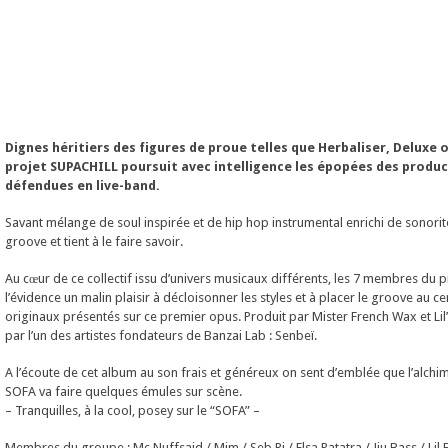
Dignes héritiers des figures de proue telles que Herbaliser, Deluxe o
projet SUPACHILL poursuit avec intelligence les épopées des produ
défendues en live-band.
Savant mélange de soul inspirée et de hip hop instrumental enrichi de sonorité
groove et tient à le faire savoir.
Au cœur de ce collectif issu d’univers musicaux différents, les 7 membres du p
l’évidence un malin plaisir à décloisonner les styles et à placer le groove au c
originaux présentés sur ce premier opus. Produit par Mister French Wax et Lil’
par l’un des artistes fondateurs de Banzai Lab : Senbeï.
A l’écoute de cet album au son frais et généreux on sent d’emblée que l’alchi
SOFA va faire quelques émules sur scène.
– Tranquilles, à la cool, posey sur le “SOFA” –
Membres du groupe : Mc Nuffsaid / Mim / Seb Ri / Elsa Patatra / Jiu Bass / Lil