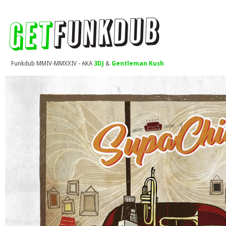
Funkdub MMIV-MMXXIV - AKA
3DJ
&
Gentleman Kush