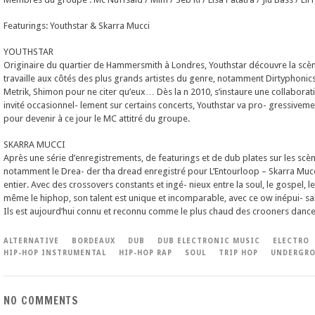
Featurings: Youthstar & Skarra Mucci
YOUTHSTAR
Originaire du quartier de Hammersmith à Londres, Youthstar découvre la scè
travaille aux côtés des plus grands artistes du genre, notamment Dirtyphonic
Metrik, Shimon pour ne citer qu’eux… Dès la n 2010, s’instaure une collabor
invité occasionnel- lement sur certains concerts, Youthstar va pro- gressive
pour devenir à ce jour le MC attitré du groupe.
SKARRA MUCCI
Après une série d’enregistrements, de featurings et de dub plates sur les scèn
notamment le Drea- der tha dread enregistré pour L’Entourloop – Skarra Muc
entier. Avec des crossovers constants et ingé- nieux entre la soul, le gospel, 
même le hiphop, son talent est unique et incomparable, avec ce ow inépui- sab
Ils est aujourd’hui connu et reconnu comme le plus chaud des crooners dance
ALTERNATIVE
BORDEAUX
DUB
DUB ELECTRONIC MUSIC
ELECTRO
HIP-HOP INSTRUMENTAL
HIP-HOP RAP
SOUL
TRIP HOP
UNDERGRO
NO COMMENTS